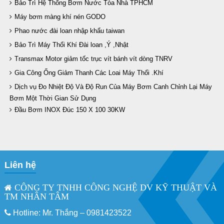
Bảo Trì Hệ Thống Bơm Nước Tòa Nhà TPHCM
Máy bơm màng khí nén GODO
Phao nước đài loan nhập khẩu taiwan
Bảo Trì Máy Thổi Khí Đài loan ,Ý ,Nhật
Transmax Motor giảm tốc trục vít bánh vít dòng TNRV
Gia Công Ống Giảm Thanh Các Loai Máy Thổi .Khí
Dịch vụ Đo Nhiệt Độ Và Độ Run Của Máy Bơm Canh Chỉnh Lại Máy
Bơm Một Thời Gian Sử Dụng
Đầu Bơm INOX Đúc 150 X 100 30KW
Liên hệ
CÔNG TY TNHH CÔNG NGHỆ DV KỸ THUẬT VÀ
TM NHÂN TÂM
Hotline: Mr. Thắng –
0981423522