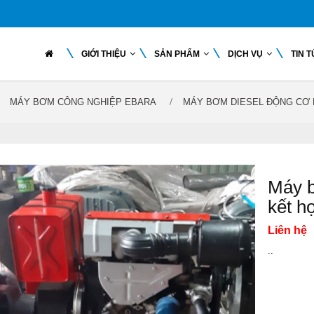
GIỚI THIỆU
SẢN PHẨM
DỊCH VỤ
TIN 
MÁY BƠM CÔNG NGHIỆP EBARA
MÁY BƠM DIESEL ĐỘNG CƠ 
Máy b
kết h
Liên hệ
..