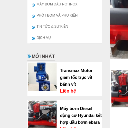
MÁY BƠM ĐẦU RỜI INOX
PHỚT BƠM VÀ PHỤ KIỆN
TIN TỨC & SỰ KIỆN
DỊCH VỤ
MỚI NHẤT
Transmax Motor
giảm tốc trục vít
bánh vít
Liên hệ
Máy bơm Diesel
động cơ Hyundai kết
hợp đầu bơm ebara