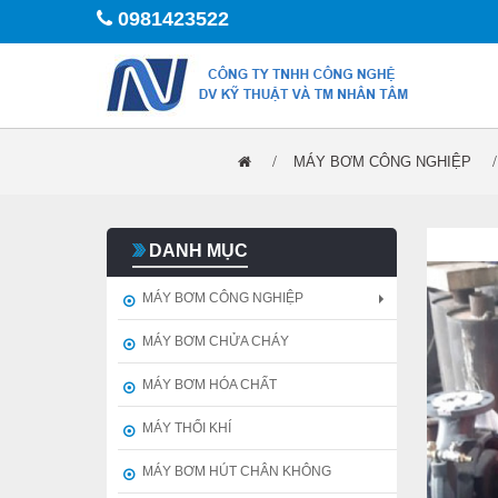
0981423522
MÁY BƠM CÔNG NGHIỆP
DANH MỤC
MÁY BƠM CÔNG NGHIỆP
MÁY BƠM CHỬA CHÁY
MÁY BƠM HÓA CHẤT
MÁY THỔI KHÍ
MÁY BƠM HÚT CHÂN KHÔNG