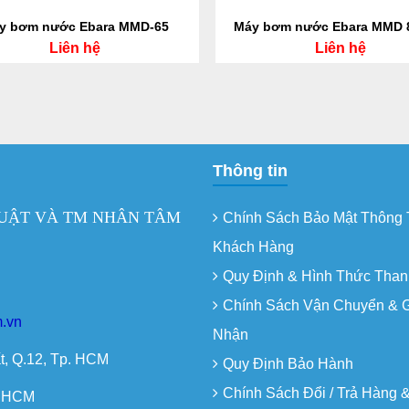
y bơm nước Ebara MMD-65
Máy bơm nước Ebara MMD 
Liên hệ
Liên hệ
Thông tin
UẬT VÀ TM NHÂN TÂM
Chính Sách Bảo Mật Thông 
Khách Hàng
Quy Định & Hình Thức Than
Chính Sách Vận Chuyển & 
.vn
Nhận
t, Q.12, Tp. HCM
Quy Định Bảo Hành
Chính Sách Đổi / Trả Hàng 
. HCM