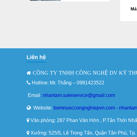
Má
Liên hệ
CÔNG TY TNHH CÔNG NGHỆ DV KỸ TH
Hotline: Mr. Thắng –
0981423522
Email
:
nhantam.saleservice@gmail.com
Website:
bomnuoccongnghiepvn.com - nhantam
Văn phòng: 287 Phan Văn Hớn , P.Tân Thới Nhấ
Xưởng: 525/5, Lê Trọng Tấn, Quận Tân Phú, Tp