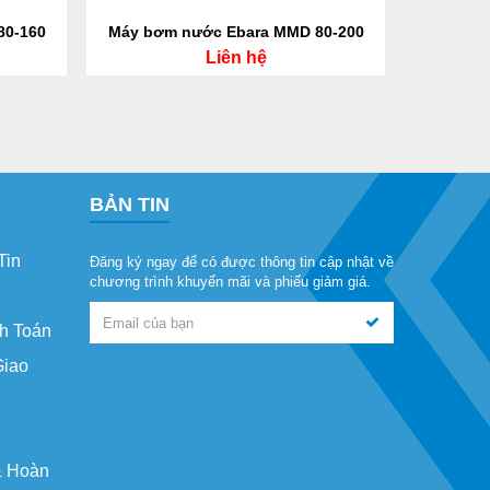
80-160
Máy bơm nước Ebara MMD 80-200
Máy bơm
Liên hệ
BẢN TIN
Tin
Đăng ký ngay để có được thông tin cập nhật về
chương trình khuyến mãi và phiếu giảm giá.
h Toán
Giao
& Hoàn