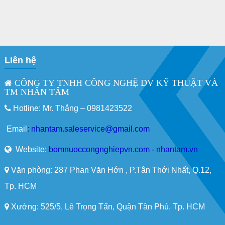
Liên hệ
CÔNG TY TNHH CÔNG NGHỆ DV KỸ THUẬT VÀ
TM NHÂN TÂM
Hotline: Mr. Thắng –
0981423522
Email
:
nhantam.saleservice@gmail.com
Website:
bomnuoccongnghiepvn.com - nhantam.vn
Văn phòng: 287 Phan Văn Hớn , P.Tân Thới Nhất, Q.12,
Tp. HCM
Xưởng: 525/5, Lê Trọng Tấn, Quận Tân Phú, Tp. HCM