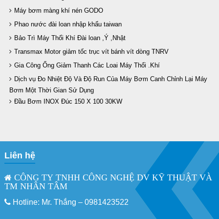
Máy bơm màng khí nén GODO
Phao nước đài loan nhập khẩu taiwan
Bảo Trì Máy Thổi Khí Đài loan ,Ý ,Nhật
Transmax Motor giảm tốc trục vít bánh vít dòng TNRV
Gia Công Ống Giảm Thanh Các Loai Máy Thổi .Khí
Dịch vụ Đo Nhiệt Độ Và Độ Run Của Máy Bơm Canh Chỉnh Lại Máy
Bơm Một Thời Gian Sử Dụng
Đầu Bơm INOX Đúc 150 X 100 30KW
Liên hệ
CÔNG TY TNHH CÔNG NGHỆ DV KỸ THUẬT VÀ
TM NHÂN TÂM
Hotline: Mr. Thắng –
0981423522